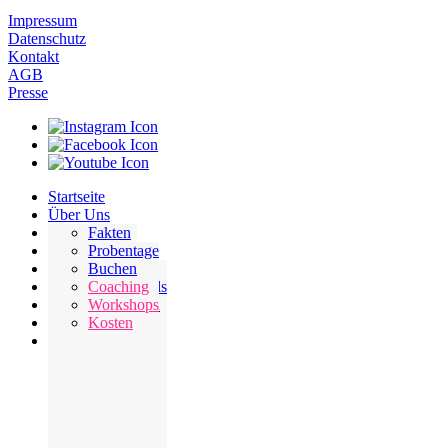
Impressum
Datenschutz
Kontakt
AGB
Presse
Startseite
Über Uns
Sei Dabei
Fakten
Buchen
Leitung
Probentage
Academy
Team
Tryout
Buchen
Kontakt
Tenaltos
Testimonials
Coaching
Impressum
Unkosten
Referenzen
Workshops
Datenschutz
Kosten
AGB