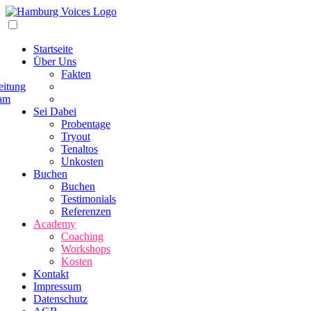
Startseite
Über Uns
Fakten
eitung
am
Sei Dabei
Probentage
Tryout
Tenaltos
Unkosten
Buchen
Buchen
Testimonials
Referenzen
Academy
Coaching
Workshops
Kosten
Kontakt
Impressum
Datenschutz